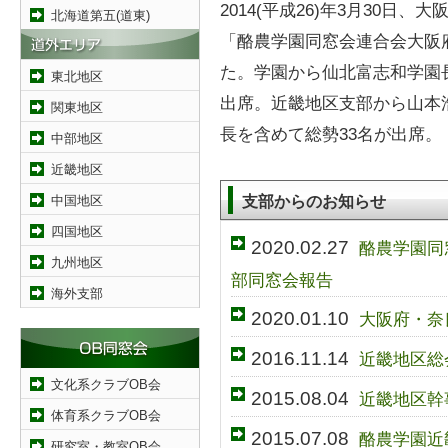
2014(平成26)年3月30
北海道第五(道東)
「酪農学園同窓会連合会大阪
た。学園から仙北富志和学園
東北地区
出席。近畿地区支部から山本
関東地区
長を含めて総勢33名が出席。
中部地区
近畿地区
支部からのお知らせ
中国地区
四国地区
2020.02.27
酪農学園同
九州地区
部同窓会報告
海外支部
2020.01.10
大阪府・奈
2016.11.14
近畿地区総
文化系クラブOB会
2015.08.04
近畿地区幹
体育系クラブOB会
2015.07.08
酪農学園近
研究室・教室OB会