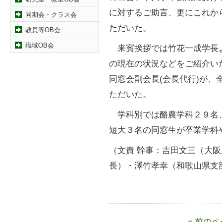
に対するご助言、更にこれか
同期会・クラス会
ただいた。
教員等OB会
職域OB会
来賓挨拶では竹花一成学長
の現在の状況などをご紹介い
同窓会副会長(会長代行)が
ただいた。
学科別では酪農学科２９名
短大３名の同窓生が卒業学科
（文責 幹事：吉田文三（大
長）・澤竹孝幸（和歌山県支
« 前の