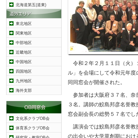
北海道第五(道東)
東北地区
関東地区
中部地区
近畿地区
中国地区
令和２年２月１１日（火）
四国地区
ル」を会場にして令和元年度
九州地区
同同窓会が開催された。
海外支部
参加者は大阪府３７名、奈
３名。講師の鮫島邦彦名誉教
窓会副会長の総勢５７名でし
文化系クラブOB会
講演会では鮫島邦彦名誉教
体育系クラブOB会
の出会いや大学草創期におけ
研究室・教室OB会