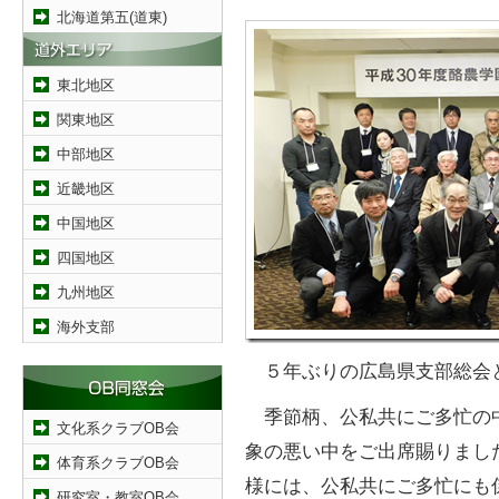
北海道第五(道東)
東北地区
関東地区
中部地区
近畿地区
中国地区
四国地区
九州地区
海外支部
５年ぶりの広島県支部総会
季節柄、公私共にご多忙の
文化系クラブOB会
象の悪い中をご出席賜りまし
体育系クラブOB会
様には、公私共にご多忙にも
研究室・教室OB会