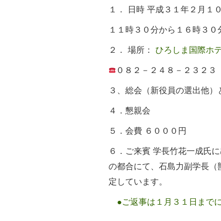
１． 日時 平成３１年２月１
１１時３０分から１６時３０
２． 場所：
ひろしま国際ホ
０８２－２４８－２３２３
３、総会（新役員の選出他）
４．懇親会
５．会費 ６０００円
６．ご来賓 学長竹花一成氏
の都合にて、石島力副学長（
定しています。
●ご返事は１月３１日までに