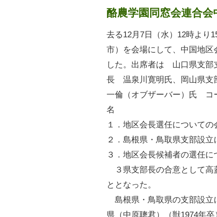
酪農学園同窓会連合会
去る12月7日（水）12時よ
市）を会場にして、中国地区
した。出席者は 山口県支部
長 温泉川寛明氏、岡山県支
一倫（オブザーバー）氏 コ
名
１．地区会長選任についての
２．島根県・鳥取県支部設立
３．地区会長候補者の選任に
３県支部長の合意として高
ととなった。
島根県・鳥取県の支部設立
県（中原聰君）（獣1974年