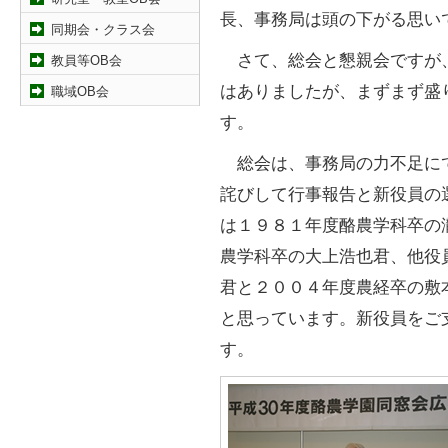
長、事務局は頭の下がる思い
同期会・クラス会
さて、総会と懇親会ですが
教員等OB会
はありましたが、まずまず盛
職域OB会
す。
総会は、事務局の力不足に
詫びして行事報告と新役員の
は１９８１年度酪農学科卒の
農学科卒の大上浩也君、他役
君と２００４年度農経卒の敷
と思っています。新役員をご
す。