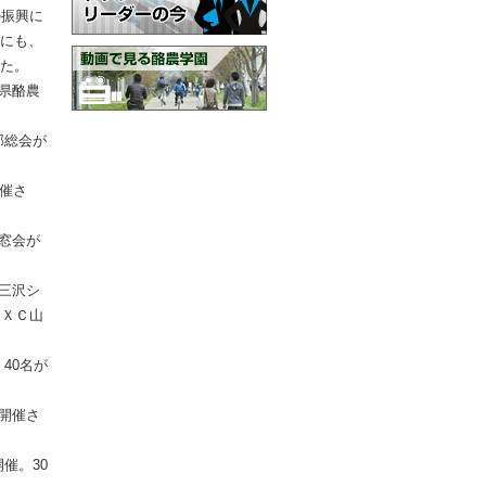
の振興に
にも、
た。
森県酪農
。
部総会が
開催さ
同窓会が
「三沢シ
ＥＸＣ山
40名が
が開催さ
催。30