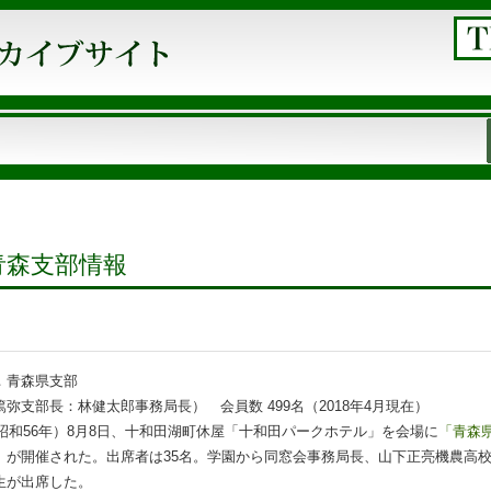
.青森支部情報
．青森県支部
弥支部長：林健太郎事務局長） 会員数 499名（2018年4月現在）
1（昭和56年）8月8日、十和田湖町休屋「十和田パークホテル」を会場に
「青森
」
が開催された。出席者は35名。学園から同窓会事務局長、山下正亮機農高
生が出席した。