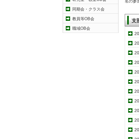
名の参
同期会・クラス会
教員等OB会
支
職域OB会
20
20
20
20
20
20
20
20
20
20
20