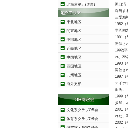
沢口清
北海道第五(道東)
寄与す
三愛精
東北地区
198
学園同
関東地区
199
中部地区
開催さ
近畿地区
199
れ、3
中国地区
199
四国地区
開催さ
九州地区
199
テイホ
海外支部
田氏。
199
参加。
200
文化系クラブOB会
れた。
体育系クラブOB会
200
研究室・教室OB会