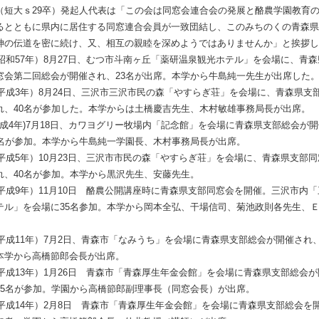
（短大ｓ29卒）発起人代表は「この会は同窓会連合会の発展と酪農学園教育
るとともに県内に居住する同窓連合会員が一致団結し、このみちのくの青森県
神の伝道を密に続け、又、相互の親睦を深めようではありませんか」と挨拶し
2（昭和57年）8月27日、むつ市斗南ヶ丘「薬研温泉観光ホテル」を会場に、青
窓会第二回総会が開催され、23名が出席。本学から牛島純一先生が出席した
1（平成3年）8月24日、三沢市三沢市民の森「やすらぎ荘」を会場に、青森県支
れ、40名が参加した。本学からは土橋慶吉先生、木村敏雄事務局長が出席。
2(平成4年)7月18日、カワヨグリー牧場内「記念館」を会場に青森県支部総会が
5名が参加。本学から牛島純一学園長、木村事務局長が出席。
3（平成5年）10月23日、三沢市市民の森「やすらぎ荘」を会場に、青森県支部
れ、40名が参加。本学から黒沢先生、安藤先生。
7（平成9年）11月10日 酪農公開講座時に青森県支部同窓会を開催。三沢市内
テル」を会場に35名参加。本学から岡本全弘、干場信司、菊池政則各先生、
9（平成11年）7月2日、青森市「なみうち」を会場に青森県支部総会が開催され、
本学から高橋節郎会長が出席。
1（平成13年）1月26日 青森市「青森厚生年金会館」を会場に青森県支部総会
35名が参加。学園から高橋節郎副理事長（同窓会長）が出席。
2（平成14年）2月8日 青森市「青森厚生年金会館」を会場に青森県支部総会を開