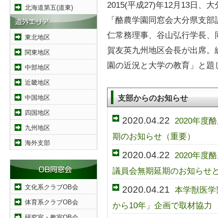
2015(平成27)年12月13
北海道第五(道東)
「酪農学園同窓会大分県支部
仁常務理事、谷山弘行学長、
東北地区
賀友英九州地区会長が出席。
関東地区
園の近況と大学の教育」と題
中部地区
近畿地区
支部からのお知らせ
中国地区
四国地区
2020.04.22
2020年
九州地区
期のお知らせ（重要）
海外支部
2020.04.22
2020年
議員会無期延期のお知らせ
文化系クラブOB会
2020.04.21
本学獣医学
体育系クラブOB会
から10年」企画で取材協力
研究室・教室OB会