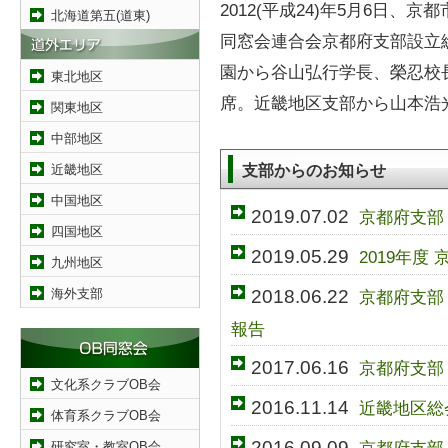
2012(平成24)年5月6日
北海道第五(道東)
同窓会連合会京都府支部設立
園から谷山弘行学長、榮忍校
東北地区
席。近畿地区支部から山本浩
関東地区
中部地区
支部からのお知らせ
近畿地区
中国地区
2019.07.02
京都府支部
四国地区
2019.05.29
2019年度
九州地区
2018.06.22
海外支部
京都府支部
報告
2017.06.16
京都府支部
文化系クラブOB会
2016.11.14
近畿地区総
体育系クラブOB会
2016.09.09
京都府支部
研究室・教室OB会