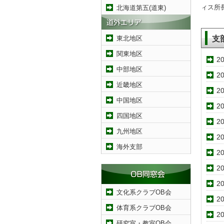
ィス所
北海道第五(道東)
支
東北地区
関東地区
20
中部地区
20
近畿地区
20
中国地区
20
四国地区
20
九州地区
20
海外支部
20
20
20
文化系クラブOB会
20
体育系クラブOB会
20
研究室・教室OB会