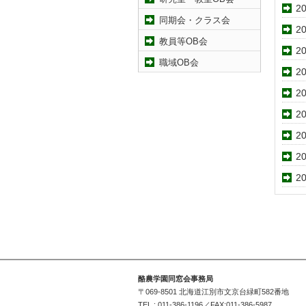
20
同期会・クラス会
20
教員等OB会
20
職域OB会
20
20
20
20
20
20
酪農学園同窓会事務局
〒069-8501 北海道江別市文京台緑町582番地
TEL : 011-386-1196／FAX:011-386-5987