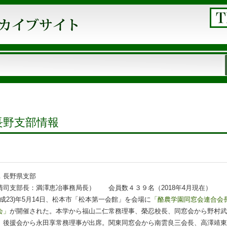
.長野支部情報
．長野県支部
清司支部長：満澤恵冶事務局長） 会員数４３９名（2018年4月現在）
(平成23)年5月14日、松本市「松本第一会館」を会場に
「酪農学園同窓会連合会
会」
が開催された。本学から福山二仁常務理事、榮忍校長、同窓会から野村武
、後援会から永田享常務理事が出席。関東同窓会から南雲良三会長、高澤靖東