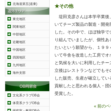
北海道第五(道東)
★その他
堤田克彦さんは本学卒業後
東北地区
いてチーズ製品の製造・開発
関東地区
した。その中で、ほぼ独学で
中部地区
り組んでいましたが、個性あ
近畿地区
たいという願望から、１９９
中国地区
いて牛舎を改造した工房でオ
四国地区
と気候を大いに利用したチー
九州地区
立後はレストランなどでもそ
海外支部
した販売、生産が確立してい
貢献したと思われる個人・団
受賞した。
文化系クラブOB会
体育系クラブOB会
« 前の
研究室・教室OB会