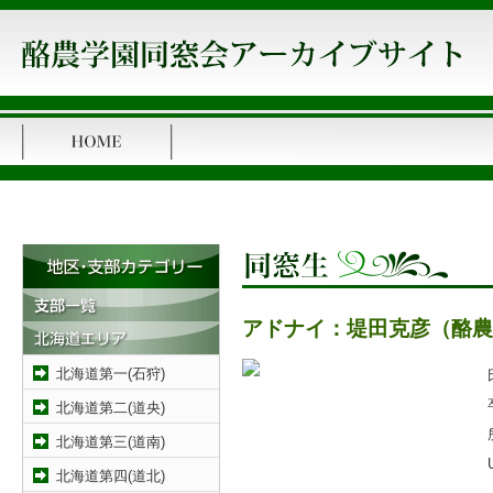
アドナイ：堤田克彦（酪農1
北海道第一(石狩)
北海道第二(道央)
北海道第三(道南)
北海道第四(道北)