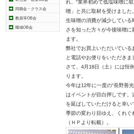
れ、“業界初めて低塩味噌に取
同期会・クラス会
噌」と共に取材を受けました
教員等OB会
生味噌の消費が減少している
職域OB会
さを知った方々が今後味噌に
ます。
弊社でお買上いただいている
と電話やお便りをいただきま
さて、4月18日（土）には恒
ります。
今年は12年に一度の“長野善
はイベントが目白押しです。
を延ばしていただけると幸い
季節の変わり目ゆえ、くれぐ
（ＨＰより転載）。