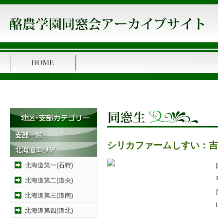
シリカファームしすい：吉
北海道第一(石狩)
北海道第二(道央)
北海道第三(道南)
北海道第四(道北)