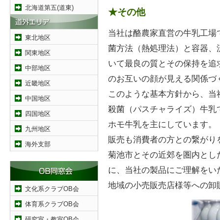
北海道第五(道東)
★その他
当社は酪農家直営の牛乳工場
東北地区
菌方法（熱処理法）と容器、
関東地区
いて最良の質とその保持を追
中部地区
のお互いの顔が見える関係づ
近畿地区
このような基本方針から、当社
中国地区
殺菌（パスチャライズ）牛乳
四国地区
ホモ牛乳を主にしています。
九州地区
販売も消費者の方との繋がり
海外支部
菊池市とその近郊を圏内とした
に、当社の製品にご理解をい
地域の小売販売店様等への卸
文化系クラブOB会
体育系クラブOB会
研究室・教室OB会