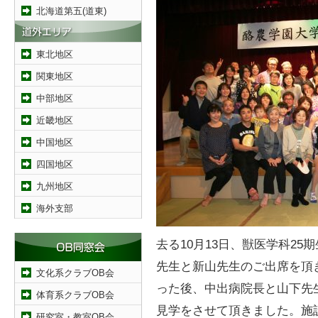
北海道第五(道東)
東北地区
関東地区
中部地区
近畿地区
中国地区
四国地区
九州地区
海外支部
去る10月13日、獣医学科25
先生と新山先生のご出席を頂
文化系クラブOB会
った後、中出病院長と山下先
体育系クラブOB会
見学をさせて頂きました。施
研究室・教室OB会