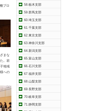
58.栃木支部
各種プロ
59.群馬支部
60.埼玉支部
61.千葉支部
62.東京支部
63.神奈川支部
64.新潟支部
ざまな
65.富山支部
た。岩
66.石川支部
子地域
様への
67.福井支部
68.山梨支部
69.長野支部
70.岐阜支部
71.静岡支部