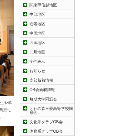
関東甲信越地区
中部地区
近畿地区
中国地区
四国地区
九州地区
全件表示
お知らせ
支部新着情報
OB会新着情報
短期大学同窓会
生や卒
とわの森三愛高等学校同
報告し
窓会
。
文化系クラブOB会
体育系クラブOB会