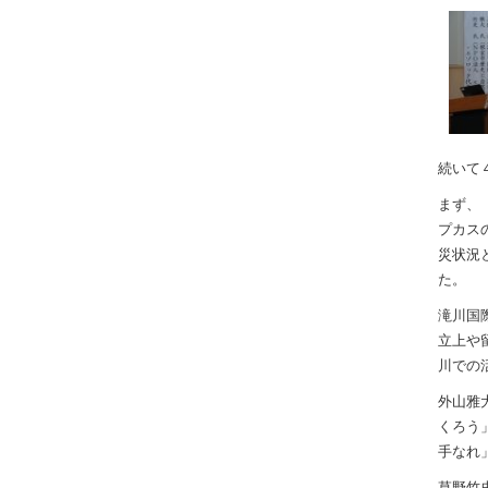
続いて
まず、
プカス
災状況
た。
滝川国
立上や
川での
外山雅
くろう
手なれ
草野竹