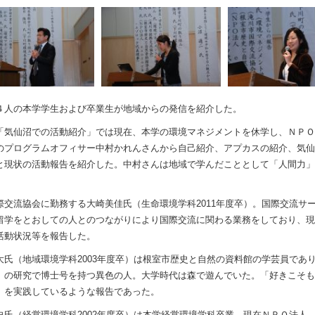
４人の本学学生および卒業生が地域からの発信を紹介した。
「気仙沼での活動紹介」では現在、本学の環境マネジメントを休学し、ＮＰＯ
のプログラムオフィサー中村かれんさんから自己紹介、アプカスの紹介、気仙
と現状の活動報告を紹介した。中村さんは地域で学んだこととして「人間力」
際交流協会に勤務する大崎美佳氏（生命環境学科2011年度卒）。国際交流サ
留学をとおしての人とのつながりにより国際交流に関わる業務をしており、現
活動状況等を報告した。
大氏（地域環境学科2003年度卒）は根室市歴史と自然の資料館の学芸員であ
」の研究で博士号を持つ異色の人。大学時代は森で遊んでいた。「好きこそも
」を実践しているような報告であった。
史氏（経営環境学科2002年度卒）は本学経営環境学科卒業、現在ＮＰＯ法人