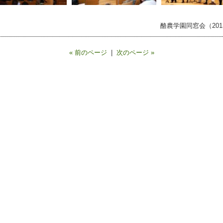
酪農学園同窓会（2013.
« 前のページ
|
次のページ »