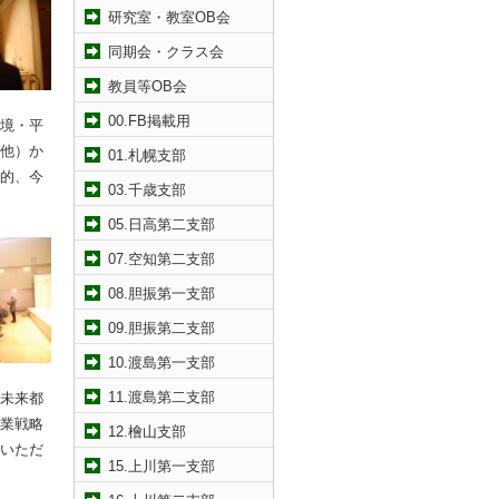
研究室・教室OB会
同期会・クラス会
教員等OB会
00.FB掲載用
境・平
他）か
01.札幌支部
的、今
03.千歳支部
05.日高第二支部
07.空知第二支部
08.胆振第一支部
09.胆振第二支部
10.渡島第一支部
11.渡島第二支部
未来都
業戦略
12.檜山支部
いただ
15.上川第一支部