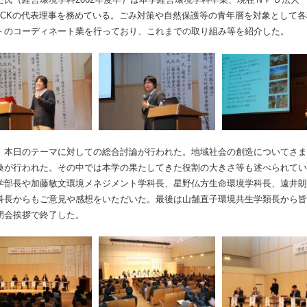
ROCKの代表理事を務めている。ごみ対策や自然保護等の青年層を対象として
トのコーディネート業を行っており、これまでの取り組み等を紹介した。
、本日のテーマに対しての総合討論が行われた。地域社会の創造についてさま
換が行われた。その中では本学の果たしてきた役割の大きさ等も述べられてい
学部長や加藤敏文環境メネジメント学科長、星野仏方生命環境学科長、遠井朗
科長からもご意見や感想をいただいた。最後は山舗直子環境共生学類長から皆
閉会挨拶で終了した。