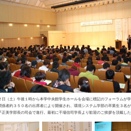
２日（土）午後１時から本学中央館学生ホールを会場に標記のフォーラムが学
関係者約３５０名の出席者により開催され、環境システム学部の卒業生３名が
子正美学部長の司会で進行。最初に干場信司学長より歓迎のご挨拶を頂戴した