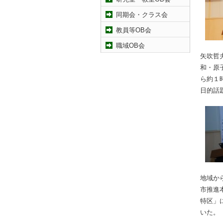
同期会・クラス会
教員等OB会
職域OB会
矢吹哲
和・原
ら約１
日的話
地域か
市推進
特区」
いた。