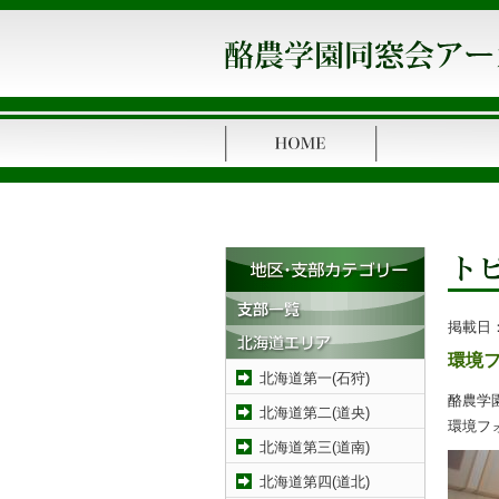
掲載日
環境
北海道第一(石狩)
酪農学
北海道第二(道央)
環境フ
北海道第三(道南)
北海道第四(道北)