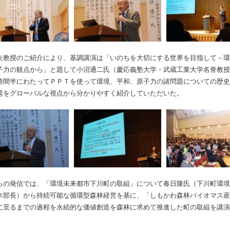
夫教授のご紹介により、基調講演は「いのちを大切にする世界を目指して－環
子力の観点から」と題して小沼通二氏（慶応義塾大学・武蔵工業大学名誉教授
時間半にわたってＰＰＴを使って環境、平和、原子力の諸問題についての歴史
題をグローバルな視点から分かりやすく紹介していただいた。
らの発信では、「環境未来都市下川町の取組」について春日隆氏（下川町環境
本部長）から持続可能な循環型森林経営を基に、「しもかわ森林バイオマス産
に至るまでの過程を永続的な価値創造を森林に求めて推進した町の取組を講演