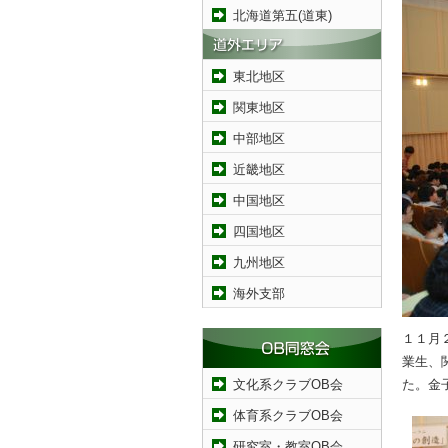
北海道第五(道東)
東北地区
関東地区
中部地区
近畿地区
中国地区
四国地区
九州地区
海外支部
１１月
業生、
文化系クラブOB会
た。金
体育系クラブOB会
研究室・教室OB会