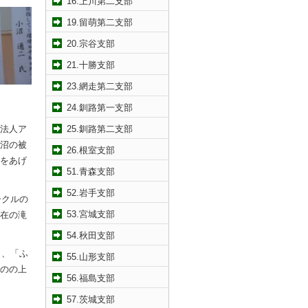
16.上川第二支部
19.留萌第二支部
20.宗谷支部
21.十勝支部
23.網走第二支部
24.釧路第一支部
法人ア
25.釧路第二支部
沼の被
26.根室支部
をあげ
51.青森支部
52.岩手支部
ークルの
53.宮城支部
在の滝
54.秋田支部
り、「ふ
55.山形支部
のの上
56.福島支部
57.茨城支部