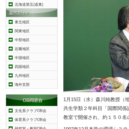
北海道第五(道東)
東北地区
関東地区
中部地区
近畿地区
中国地区
四国地区
九州地区
海外支部
1月15日（水）森川純教授（
共生学類２年科目「国際関係論
文化系クラブOB会
教室で開催され、約１５０名
体育系クラブOB会
研究室・教室OB会