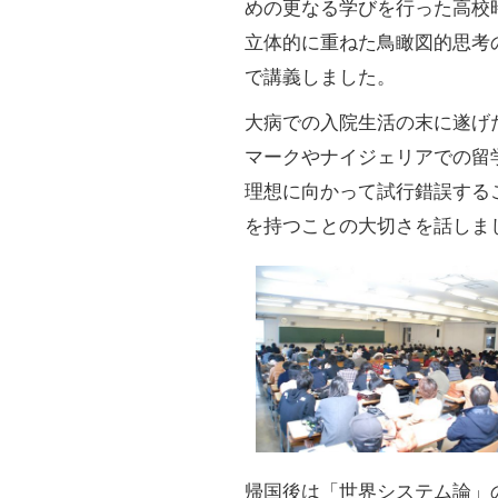
めの更なる学びを行った高校
立体的に重ねた鳥瞰図的思考
で講義しました。
大病での入院生活の末に遂げた自己変
マークやナイジェリアでの留
理想に向かって試行錯誤する
を持つことの大切さを話しま
帰国後は「世界システム論」