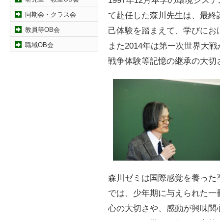
1997年12月本学の環境シ
て赴任した森川先生は、最終
同期会・クラス会
己体験を踏まえて、学びにお
教員等OB会
また2014年は第一次世界大
職域OB会
戦争体験等記憶の継承の大切
森川ゼミは国際感覚を養った
では、少年期に与えられた一
心の大切さや、感動が興味関