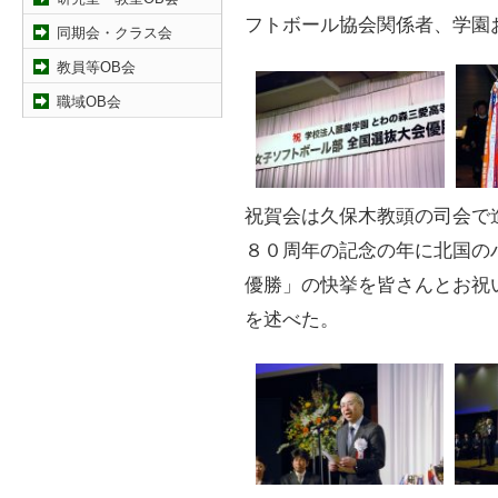
フトボール協会関係者、学園
同期会・クラス会
教員等OB会
職域OB会
祝賀会は久保木教頭の司会で
８０周年の記念の年に北国の
優勝」の快挙を皆さんとお祝
を述べた。