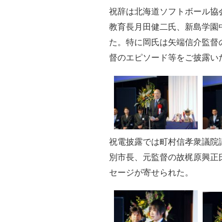
祝辞は北海道ソフトボール協
教育長月田健二氏、新島学園
た。特に岡氏は矢端信介監督
督のエピソード等をご披露い
祝電披露では町村信孝衆議院
別市長、元監督の故梶原興正
セージが寄せられた。