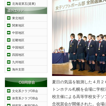
北海道第五(道東)
東北地区
関東地区
中部地区
近畿地区
中国地区
四国地区
九州地区
海外支部
夏日の気温を観測した４月２
トンホテル札幌を会場に学校
文化系クラブOB会
校主催による高等学校女子ソ
体育系クラブOB会
念祝賀会が開催された。会場
研究室・教室OB会