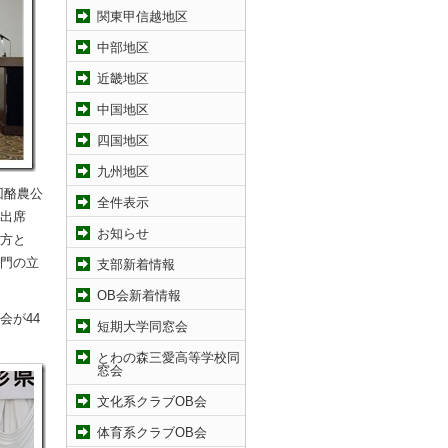
関東甲信越地区
中部地区
近畿地区
中国地区
四国地区
九州地区
回酪農公
全件表示
出席
お知らせ
方と
門の立
支部新着情報
OB会新着情報
会が44
短期大学同窓会
とわの森三愛高等学校同
窓会
文化系クラブOB会
体育系クラブOB会