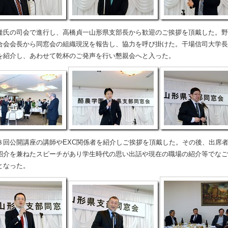
氏の司会で進行し、高橋貞一山形県支部長から歓迎のご挨拶を頂戴した。野
合会会長から同窓会の組織現況を報告し、協力を呼び掛けた。干場信司大学長
を紹介し、あわせて乾杯のご発声を行い懇親会へと入った。
回公開講座の講師やEXC関係者を紹介しご挨拶を頂戴した。その後、出席
紹介を兼ねたスピーチがあり学生時代の思い出話や現在の職場の紹介等でなご
となった。