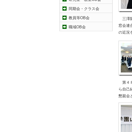
同期会・クラス会
教員等OB会
三澤隆
窓会連
職域OB会
の近況
第４８
ら自己
懇親会