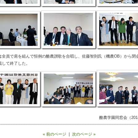
全員で肩を組んで恒例の酪農讃歌を合唱し、佐藤智則氏（機農OB）から閉
戴して終了した。
酪農学園同窓会（2014.
« 前のページ
|
次のページ »