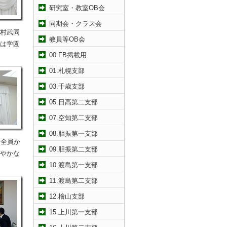
研究室・教室OB会
同期会・クラス会
村武同
教員等OB会
は学園
00.FB掲載用
01.札幌支部
03.千歳支部
05.日高第二支部
07.空知第二支部
08.胆振第一支部
者全員か
09.胆振第二支部
やかな
10.渡島第一支部
11.渡島第二支部
12.檜山支部
15.上川第一支部