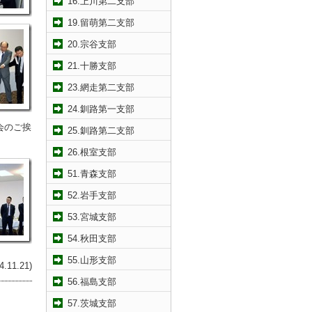
16.上川第二支部
19.留萌第二支部
20.宗谷支部
21.十勝支部
23.網走第二支部
24.釧路第一支部
会のご挨
25.釧路第二支部
26.根室支部
51.青森支部
52.岩手支部
53.宮城支部
54.秋田支部
55.山形支部
11.21)
56.福島支部
57.茨城支部