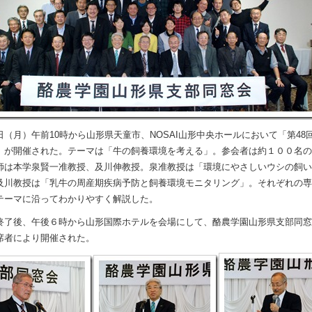
（月）午前10時から山形県天童市、NOSAI山形中央ホールにおいて「第48
」が開催された。テーマは「牛の飼養環境を考える」。参会者は約１００名の
師は本学泉賢一准教授、及川伸教授。泉准教授は「環境にやさしいウシの飼い
及川教授は「乳牛の周産期疾病予防と飼養環境モニタリング」。それぞれの専
テーマに沿ってわかりやすく解説した。
了後、午後６時から山形国際ホテルを会場にして、酪農学園山形県支部同窓
席者により開催された。