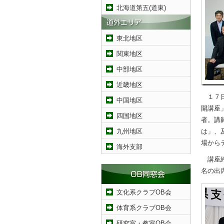
北海道第五(道東)
東北地区
関東地区
中部地区
近畿地区
１７日
中国地区
開講座
四国地区
者。講
九州地区
は」、
場から
海外支部
講座終
名の出
文化系クラブOB会
体育系クラブOB会
研究室・教室OB会