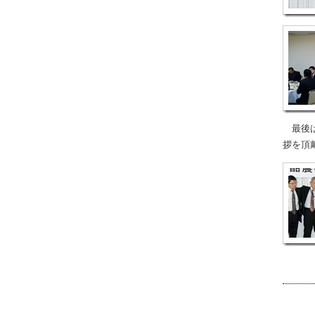
最後は
拶を頂