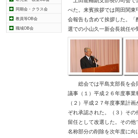
上田龍輔副支部長の司会で
同期会・クラス会
べた。来賓挨拶では岡田関東
教員等OB会
会報告も含めて挨拶した。「
職域OB会
選での小山久一新会長就任や
総会では平島支部長を会則
議事（１）平成２６年度事業
（２）平成２７年度事業計画
ぞれ承認された。（３）その
留任として改選した。その他
名称部分の削除を次年度に向