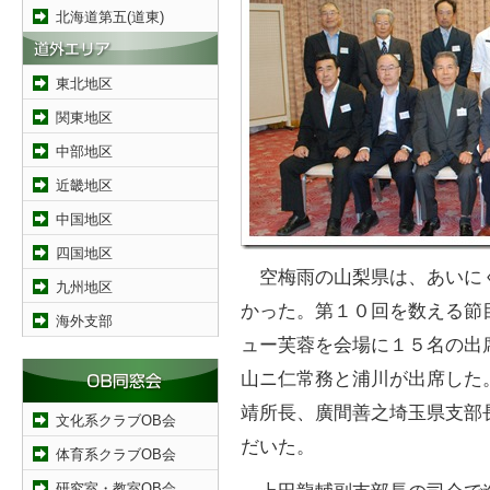
北海道第五(道東)
東北地区
関東地区
中部地区
近畿地区
中国地区
四国地区
空梅雨の山梨県は、あいに
九州地区
かった。第１０回を数える節
海外支部
ュー芙蓉を会場に１５名の出
山ニ仁常務と浦川が出席した
靖所長、廣間善之埼玉県支部
文化系クラブOB会
だいた。
体育系クラブOB会
研究室・教室OB会