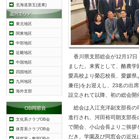
北海道第五(道東)
東北地区
関東地区
中部地区
近畿地区
香川県支部総会が12月17
中国地区
ました。来賓として、酪農学
四国地区
愛高校より榮忍校長、愛媛県
九州地区
兼任)をお迎えし、23名の出
海外支部
設立されて以降、初の総会開
総会は入江充洋副支部長の
進行され、河田裕司朗支部長
文化系クラブOB会
で開会、小山会長よりご挨拶
体育系クラブOB会
だき、学園及び同窓会の近況
研究室・教室OB会