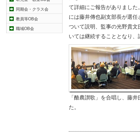
て詳細にご報告がありました
同期会・クラス会
には藤井傳也副支部長が選任
教員等OB会
ついて説明、監事の光野貴文
職域OB会
いては継続することとなり、
「酪農讃歌」を合唱し、藤井
た。