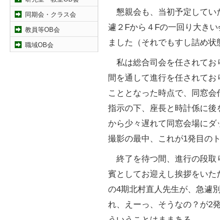
懇親会も、当初予定してい
同期会・クラス会
遽２Fから４Fの一回り大き
教員等OB会
ました（それでもすし詰め状
職域OB会
私は総合司会を任されており
間を通して進行を任されてお
こととなった時点で、同窓会
指示の下、座長と時計係に後
から少々遅れて同窓会場にダ
撮影の最中、これが1発目の
終了を待つ間、進行の段取
賓としてお迎えし挨拶をいた
の4期北村直人先生が、急遽
れ、えーっ、そうなの？が2
ういうことはままある。