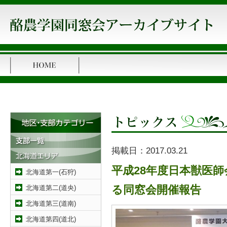
掲載日：
2017.03.21
平成28年度日本獣医
北海道第一(石狩)
北海道第二(道央)
る同窓会開催報告
北海道第三(道南)
北海道第四(道北)