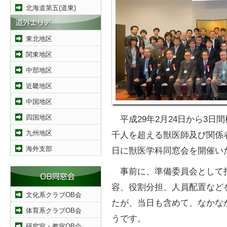
北海道第五(道東)
東北地区
関東地区
中部地区
近畿地区
中国地区
四国地区
平成29年2月24日から3日
九州地区
千人を超える獣医師及び関係者
海外支部
日に獣医学科同窓会を開催い
事前に、準備委員会として打
容、役割分担、人員配置など
文化系クラブOB会
たが、当日も含めて、なかな
体育系クラブOB会
うです。
研究室・教室OB会