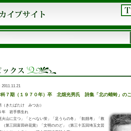
：
2011.11.21
学科７期（１９７０年）卒 北畑光男氏 詩集「北の蜻蛉」の
男（きたばたけ みつお）
６年 岩手県生れ
死火山に立つ」「とべない蛍」「足うらの冬」「飢饉考」「救
」（第三回富田砕花賞）「文明ののど」（第三十五回埼玉文芸