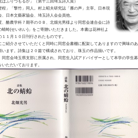
死はふりつもるか」（第十三回埼玉詩人賞）
歴程」「撃竹」同人。村上昭夫研究誌「雁の声」主宰。日本現
会、日本文藝家協会、埼玉詩人会会員他。
、酪農学科７期卒のＯＢ、北畑光男様より同窓会連合会に詩
の蜻蛉(せいれい)」をご寄贈いただきました。本書は花神社よ
の１１月１０日刊行されたものです。
ご紹介させていただくと同時に同窓会書棚に配架してありますので興味のあ
願います。詩集は２０篇で構成されており、珠玉の作品揃いです。
同窓会埼玉県支部に所属され、同窓生入試アドバイザーとして本学の学生募
をいただいております。