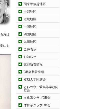
関東甲信越地区
中部地区
近畿地区
中国地区
四国地区
る方は
九州地区
集にも
全件表示
お知らせ
支部新着情報
OB会新着情報
短期大学同窓会
とわの森三愛高等学校同
窓会
文化系クラブOB会
体育系クラブOB会