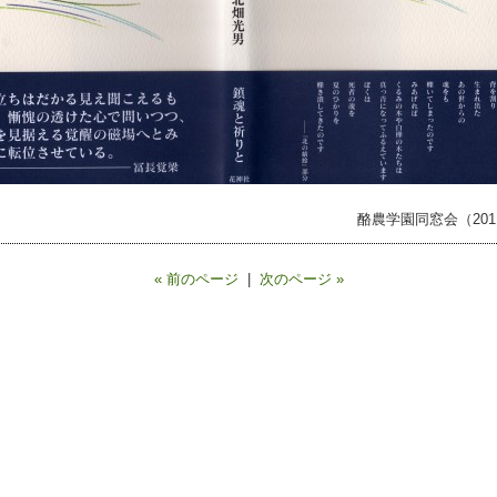
酪農学園同窓会（2011.
« 前のページ
|
次のページ »