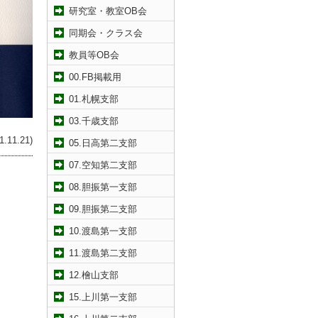
研究室・教室OB会
同期会・クラス会
教員等OB会
00.FB掲載用
01.札幌支部
03.千歳支部
11.21)
05.日高第二支部
07.空知第二支部
08.胆振第一支部
09.胆振第二支部
10.渡島第一支部
11.渡島第二支部
12.檜山支部
15.上川第一支部