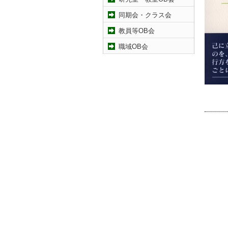
同期会・クラス会
教員等OB会
職域OB会