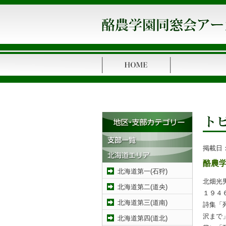
掲載日
酪農
北海道第一(石狩)
北畑光
北海道第二(道央)
１９４
北海道第三(道南)
詩集「
沢まで
北海道第四(道北)