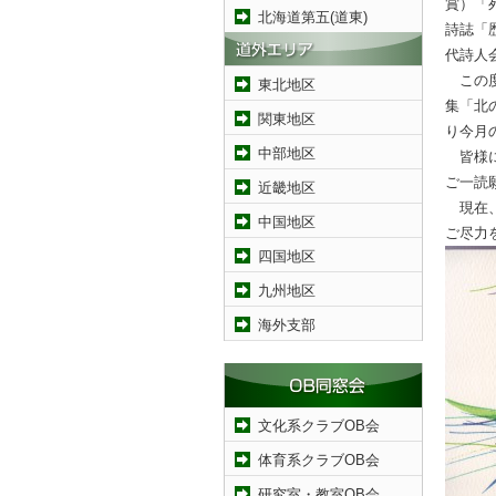
賞）「
北海道第五(道東)
詩誌「
代詩人
この度
東北地区
集「北
関東地区
り今月
中部地区
皆様に
ご一読
近畿地区
現在、
中国地区
ご尽力
四国地区
九州地区
海外支部
文化系クラブOB会
体育系クラブOB会
研究室・教室OB会