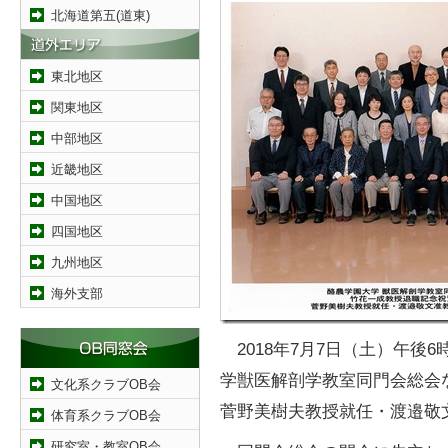
北海道第五(道東)
東北地区
関東地区
中部地区
近畿地区
中国地区
四国地区
九州地区
海外支部
2018年7月7日（土）午後
学獣医解剖学教室同門会総会
文化系クラブOB会
菅野美樹夫教授就任・渡邉敬
体育系クラブOB会
研究室・教室OB会