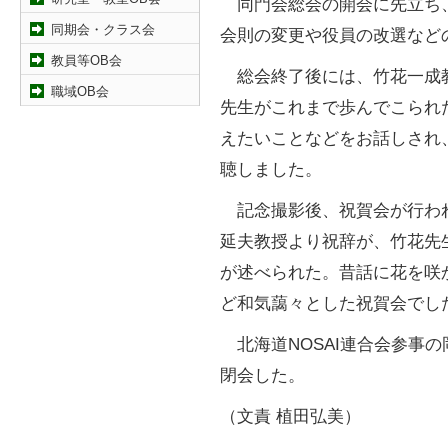
同門会総会の開会に先立ち
同期会・クラス会
会則の変更や役員の改選など
教員等OB会
総会終了後には、竹花一成
職域OB会
先生がこれまで歩んでこられ
えたいことなどをお話しされ
聴しました。
記念撮影後、祝賀会が行わ
延夫教授より祝辞が、竹花先
が述べられた。昔話に花を咲
ど和気藹々とした祝賀会でし
北海道NOSAI連合会参事
閉会した。
（文責 植田弘美）