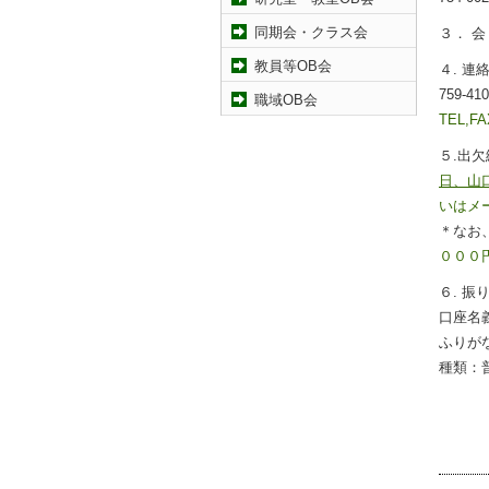
同期会・クラス会
３． 会 
教員等OB会
４. 連
759-
職域OB会
TEL,FA
５.出
日、山
いはメ
＊なお
０００
６. 振
口座名
ふりが
種類：