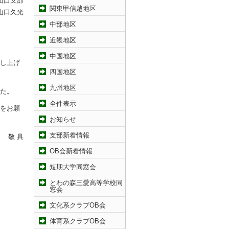
山口支部
関東甲信越地区
山口久光
中部地区
近畿地区
中国地区
し上げ
四国地区
九州地区
た。
全件表示
をお願
お知らせ
支部新着情報
敬 具
OB会新着情報
短期大学同窓会
とわの森三愛高等学校同
窓会
文化系クラブOB会
体育系クラブOB会