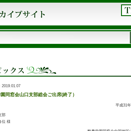
：
2019.01.07
学園同窓会山口支部総会ご出席(終了）
平成31
支部
各位 様