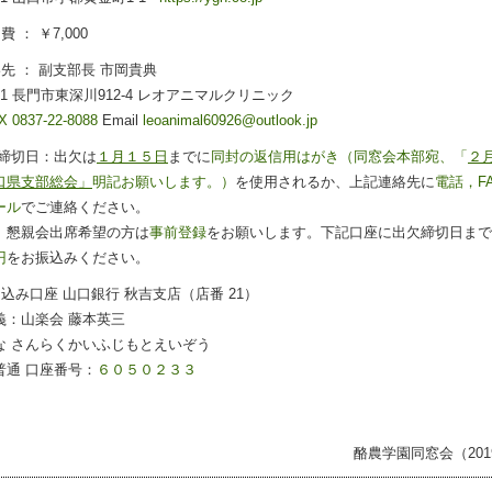
費 ： ￥7,000
絡先 ： 副支部長 市岡貴典
4101 長門市東深川912-4 レオアニマルクリニック
X 0837-22-8088
Email
leoanimal60926@outlook.jp
欠締切日：出欠は
１月１５日
までに
同封の返信用はがき（同窓会本部宛、「
２
口県支部総会」
明記お願いします。）
を使用されるか、上記連絡先に
電話，
F
ール
でご連絡ください。
、懇親会出席希望の方は
事前登録
をお願いします。下記口座に出欠締切日まで
円
をお振込みください。
り込み口座 山口銀行 秋吉支店（店番 21）
義：山楽会 藤本英三
な さんらくかいふじもとえいぞう
普通 口座番号：
６０５０２３３
酪農学園同窓会（2019.