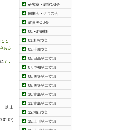
研究室・教室OB会
同期会・クラス会
教員等OB会
00.FB掲載用
01.札幌支部
月１１
AX
ある
03.千歳支部
05.日高第二支部
に
７，
07.空知第二支部
08.胆振第一支部
09.胆振第二支部
10.渡島第一支部
11.渡島第二支部
以 上
12.檜山支部
01.07)
15.上川第一支部