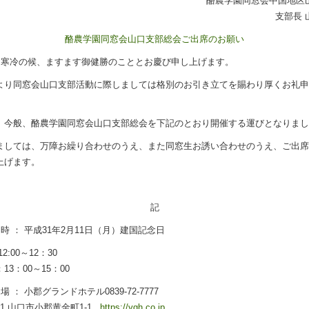
酪農学園同窓会中国地区
支部長 
酪農学園同窓会山口支部総会ご出席のお願い
 寒冷の候、ますます御健勝のこととお慶び申し上げます。
り同窓会山口支部活動に際しましては格別のお引き立てを賜わり厚くお礼申
今般、酪農学園同窓会山口支部総会を下記のとおり開催する運びとなりまし
しては、万障お繰り合わせのうえ、また同窓生お誘い合わせのうえ、ご出席
上げます。
記
 時 ： 平成31年2月11日（月）建国記念日
2:00～12：30
13：00～15：00
場 ： 小郡グランドホテル0839-72-7777
0021 山口市小郡黄金町1-1
https://ygh.co.jp