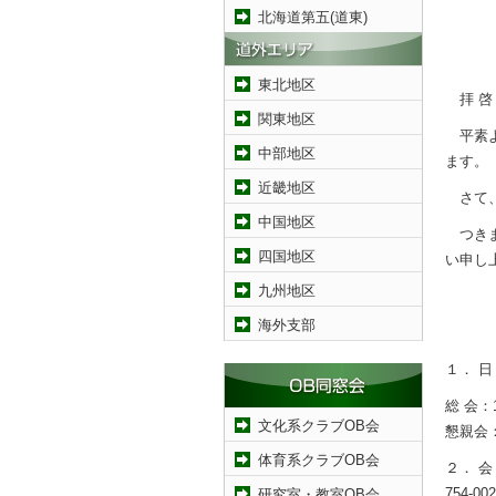
北海道第五(道東)
東北地区
拝 啓
関東地区
平素よ
中部地区
ます。
近畿地区
さて、
中国地区
つきま
四国地区
い申し
九州地区
海外支部
１． 日
総 会：1
文化系クラブOB会
懇親会：
体育系クラブOB会
２． 会 
754-
研究室・教室OB会