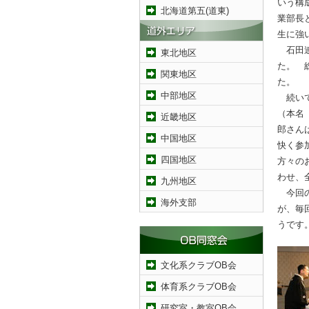
いう構
北海道第五(道東)
業部長
生に強
石田連
東北地区
た。 
関東地区
た。
中部地区
続いて
（本名
近畿地区
郎さん
中国地区
快く参
四国地区
方々の
わせ、
九州地区
今回の
海外支部
が、毎
うです
文化系クラブOB会
体育系クラブOB会
研究室・教室OB会