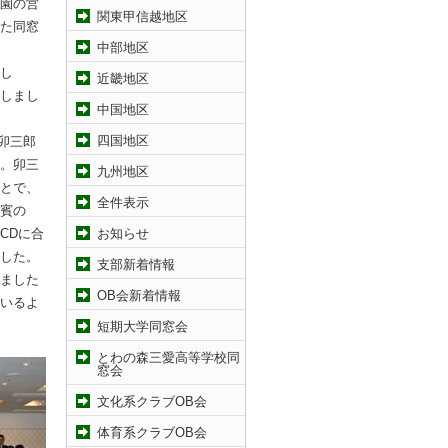
園の営
関東甲信越地区
た同窓
中部地区
し
近畿地区
しまし
中国地区
四国地区
卯三郎
。卯三
九州地区
とで、
全件表示
賓の
CDに合
お知らせ
した。
支部新着情報
ました
OB会新着情報
いるよ
短期大学同窓会
とわの森三愛高等学校同
窓会
文化系クラブOB会
体育系クラブOB会