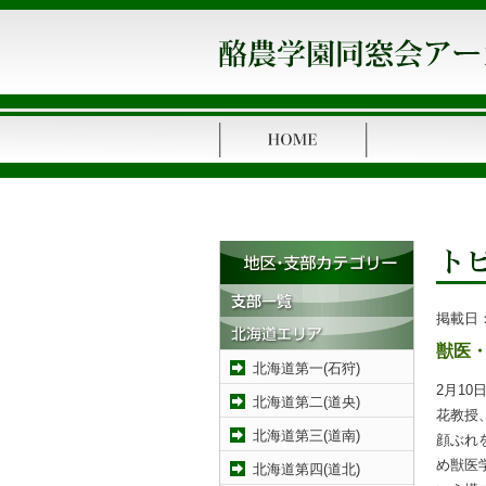
掲載日
獣医
北海道第一(石狩)
2月1
北海道第二(道央)
花教授
北海道第三(道南)
顔ぶれ
め獣医
北海道第四(道北)