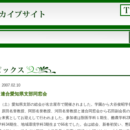
：
2007.02.10
・連合愛知県支部同窓会
0日（土）愛知県支部の総会が名古屋市で開催されました。学園から大谷俊昭学
、原田名誉教授、阿部名誉教授、河田名誉教授と連合同窓会から石田副会長の
を来賓としてお迎えして行われました。参加者は獣医学科１期生、酪農学科2
学科34期生、地域環境学科3期生まで66名でした。会は総会、新春初笑い、懇