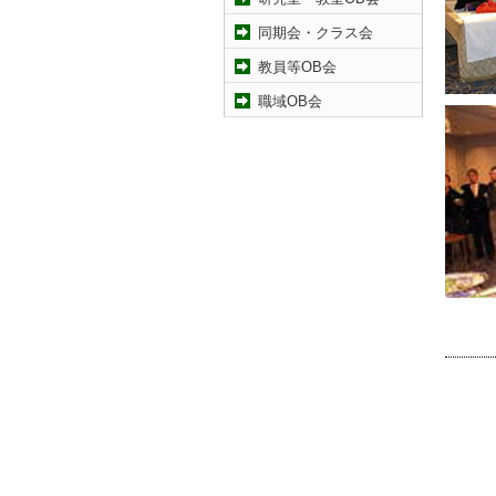
同期会・クラス会
教員等OB会
職域OB会