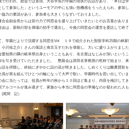
成で行われ、総会では冒頭、大谷学長の学園の現状のお話があり、「本日は学
として参加した」というユーモアの中にも強い危機感をうったえられ、参加し
い協力の要請があり、参加者も大きくうなずいておりました。
合会副会長からは皆の力で同窓会を盛り上げていきたいとのお言葉がありま
総会は、新執行部を満場の拍手で選出し、今後の同窓会の運営を委託して終了
、学園だよりで活躍する同窓生Vol １９で紹介された獣医学科25期の林家
 小川祐之介）さんの落語と南京玉すだれを堪能し、大いに盛り上がりました
は愛知県の隣の岐阜県出身ということもあり、名古屋はなじみが深いというこ
加を引き受けていただきました。 懇親会は原田名誉教授の乾杯で始まり、来
お話を拝聴し、終始にぎやかに話の花が咲きました。しめくくりは酪農賛歌を
全員が肩を組んでひとつの輪になって大声で歌い、学園時代を思い出していま
会に当たっては、役員が昨年の秋から１０回ほど集まり、内容を検討してき
回アルコールが進み過ぎて、家族から本当に同窓会の準備なのか疑われた人も
。(尾関 記）