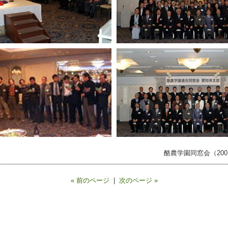
酪農学園同窓会（2007.
« 前のページ
|
次のページ »