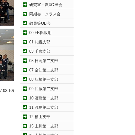
研究室・教室OB会
同期会・クラス会
教員等OB会
00.FB掲載用
01.札幌支部
03.千歳支部
05.日高第二支部
07.空知第二支部
08.胆振第一支部
09.胆振第二支部
02.10)
10.渡島第一支部
11.渡島第二支部
12.檜山支部
15.上川第一支部