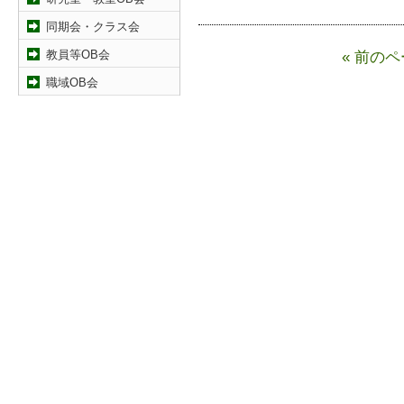
同期会・クラス会
教員等OB会
« 前の
職域OB会