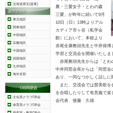
北海道第五(道東)
農・三愛女子・とわの森
三愛」が昨年に続いて9月
東北地区
10日（日）13時よりアル
関東地区
カディア市ヶ谷（私学会
中部地区
館）において、本校より
近畿地区
赤尾全廣教頭先生と中井保博
中国地区
学習と交流会を開催いたしま
四国地区
赤尾教頭先生からは「とわ
九州地区
中井同窓会長からは「同窓会
海外支部
あり、一同なつかしく話しに
また、交流会では賛美歌を
を合唱したりして有意義で楽
文化系クラブOB会
会代表 後藤 久雄
体育系クラブOB会
研究室・教室OB会