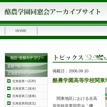
掲載日：
2006.09.10
酪農学園高等学校関東
北海道第一(石狩)
北海道第二(道央)
北海道第三(道南)
関東地区における全高
北海道第四(道北)
等学校卒業同窓会「機