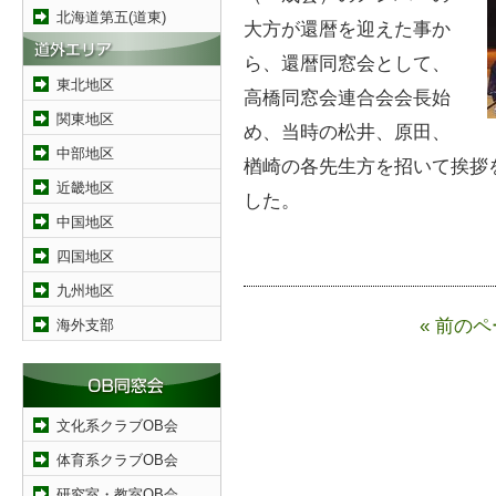
北海道第五(道東)
大方が還暦を迎えた事か
ら、還暦同窓会として、
東北地区
高橋同窓会連合会会長始
関東地区
め、当時の松井、原田、
中部地区
楢崎の各先生方を招いて挨拶
近畿地区
した。
中国地区
四国地区
九州地区
« 前の
海外支部
文化系クラブOB会
体育系クラブOB会
研究室・教室OB会