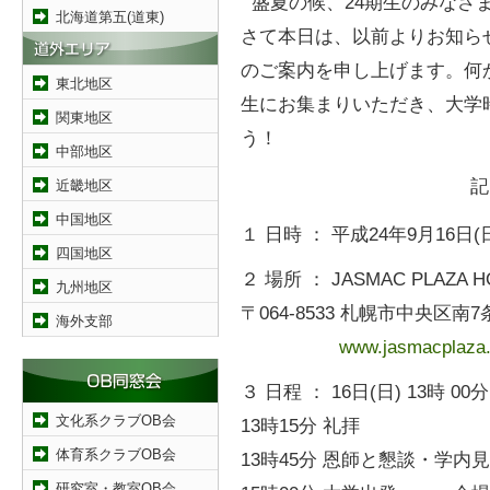
盛夏の候、24期生のみなさ
北海道第五(道東)
さて本日は、以前よりお知ら
のご案内を申し上げます。何
東北地区
生にお集まりいただき、大学
関東地区
う！
中部地区
記
近畿地区
中国地区
１ 日時 ： 平成24年9月16日(
四国地区
２ 場所 ： JASMAC PLA
九州地区
〒064-8533 札幌市中央区南7条西
海外支部
www.jasmacplaza.
３ 日程 ： 16日(日) 13時 
文化系クラブOB会
13時15分 礼拝
体育系クラブOB会
13時45分 恩師と懇談・学内
研究室・教室OB会