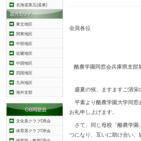
北海道第五(道東)
東北地区
会員各位
関東地区
中部地区
近畿地区
中国地区
酪農学園同窓会兵庫県支部
四国地区
九州地区
盛夏の候、ますますご清栄
海外支部
平素より酪農学園大学同窓
お礼申し上げます。
文化系クラブOB会
さて、同じ母校「酪農学園
体育系クラブOB会
つになり、互いに助け合い、
研究室・教室OB会