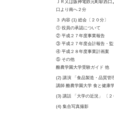
ＪＲ又は阪神電鉄元町駅西口
口より南へ２分
３ 内容 (1) 総会〔２０分〕
① 役員の承認について
② 平成２７年度事業報告
③ 平成２７年度会計報告・
④ 平成２８年度事業計画案
⑤ その他
酪農学園大学受験ガイド 他
(2) 講演 「食品製造・品
講師 酪農学園大学 食と健康
(3) 講話 「大学の近況」 〔
(4) 集合写真撮影