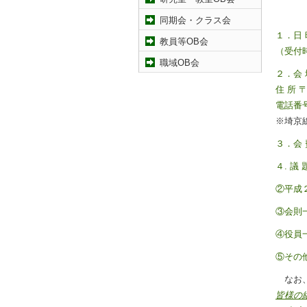
同期会・クラス会
１．日 
教員等OB会
（受付時
職域OB会
２．会 
住 所
電話番号
※埼京
３．会 費
４.
議 
②平成
③会則
④役員
⑤その
なお
皆様の