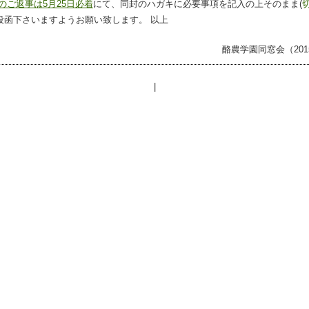
のご返事は5
月25
日必着
にて、同封のハガキに必要事項を記入の上そのまま(
投函下さいますようお願い致します。
以上
酪農学園同窓会（2015.
|