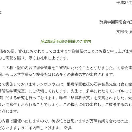
平成27
位
酪農学園同窓会埼
支部長 
第20回定時総会開催のご案内
陽春の候、皆様におかれましてはますます御健勝のこととお慶び申し上げま
のご高配を賜り、厚くお礼申し上げます。
この程下記の内容で総会議事をご審議いただくこととなりました。同窓会連
園からは大学学長及び校長をはじめ多くの来賓の方が出席されます。
で実施しておりますシンポジウムは、酪農学園教授の石井智美先生（食と健
養管理学研究室）にご依頼しております。先生は、多年にわたりモンゴルにて
菌に関する研究を行っております。昨年「酪農科学賞」を受賞されました。先
けた同窓生もおられることでしょう。この機会にぜひ出席し、ご歓談するのも
と存じます。
内容で開催いたしますので、御多忙とは思いますが万障お繰り合わせの上、
ださいますようご案内申し上げます。 敬具