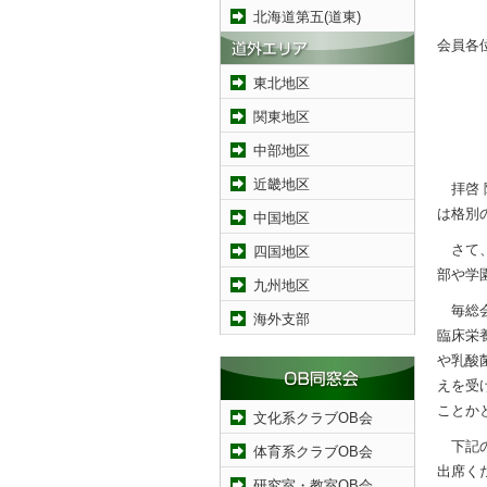
北海道第五(道東)
会員各
東北地区
関東地区
中部地区
近畿地区
拝啓 
は格別
中国地区
さて、
四国地区
部や学
九州地区
毎総会
海外支部
臨床栄
や乳酸
えを受
ことか
文化系クラブOB会
下記の
体育系クラブOB会
出席く
研究室・教室OB会