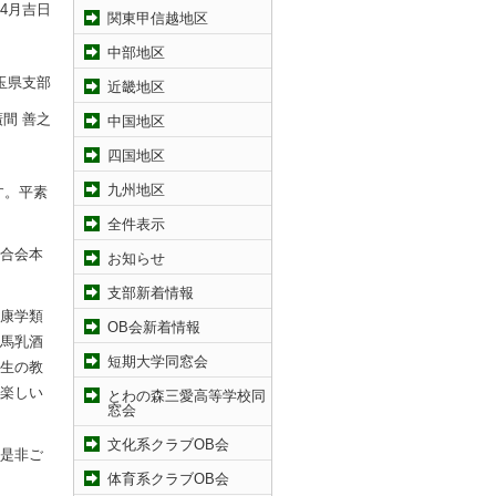
年4月吉日
関東甲信越地区
中部地区
玉県支部
近畿地区
廣間 善之
中国地区
四国地区
九州地区
す。平素
全件表示
合会本
お知らせ
支部新着情報
康学類
OB会新着情報
馬乳酒
短期大学同窓会
生の教
楽しい
とわの森三愛高等学校同
窓会
文化系クラブOB会
是非ご
体育系クラブOB会