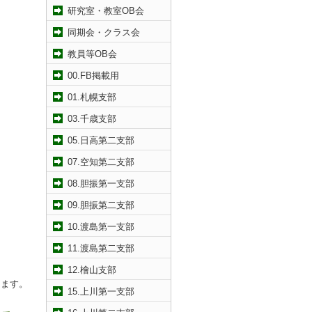
研究室・教室OB会
同期会・クラス会
教員等OB会
00.FB掲載用
01.札幌支部
03.千歳支部
05.日高第二支部
07.空知第二支部
08.胆振第一支部
09.胆振第二支部
10.渡島第一支部
11.渡島第二支部
12.檜山支部
します。
15.上川第一支部