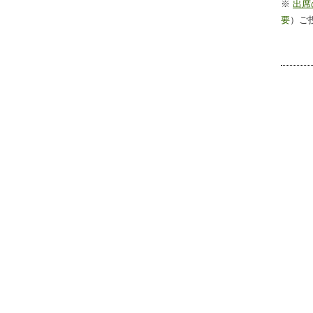
※
出席
要
）ご