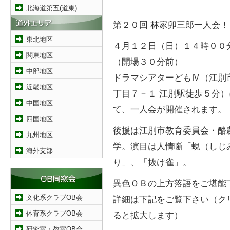
北海道第五(道東)
第２０回 林家卯三郎一人会！
東北地区
４月１２日（日）１４時００
関東地区
（開場３０分前）
中部地区
ドラマシアターどもⅣ（江別
近畿地区
丁目７－１ 江別駅徒歩５分
中国地区
て、一人会が開催されます。
四国地区
後援は江別市教育委員会・酪
九州地区
学。演目は人情噺「蜆（しじ
海外支部
り」、「抜け雀」。
異色ＯＢの上方落語をご堪能
文化系クラブOB会
詳細は下記をご覧下さい（ク
体育系クラブOB会
ると拡大します）
研究室・教室OB会