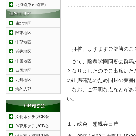
北海道第五(道東)
東北地区
関東地区
中部地区
拝啓、ますますご健勝のこ
近畿地区
さて、酪農学園同窓会群馬
中国地区
となりましたのでご出席いた
四国地区
の出席確認のため同封の葉書
九州地区
なお、ご不明な点などがあ
海外支部
い。
文化系クラブOB会
１．総会・懇親会日時
体育系クラブOB会
研究室・教室OB会