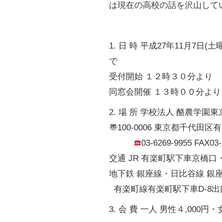
は現在の高校の話を沢山して
1. 日 時 平成27年11月7
で
受付開始 １２時３０分より
同窓会開催 １３時００分より
2. 場 所 学校法人 酪農学園
〠100-0006 東京都千代田区有
03-6269-9955 FAX03-
交通 JR 有楽町駅下車京橋口
地下鉄 銀座線・日比谷線 銀座
有楽町線有楽町駅下車D-8出
3. 会 費 一人 男性４,000円