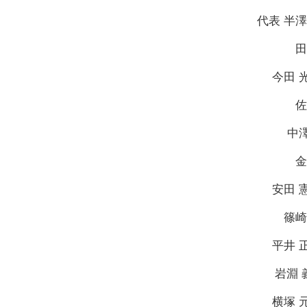
代表 半澤
田
今田 
佐
中
金
安田 
篠崎
平井 
岩淵 
横塚 