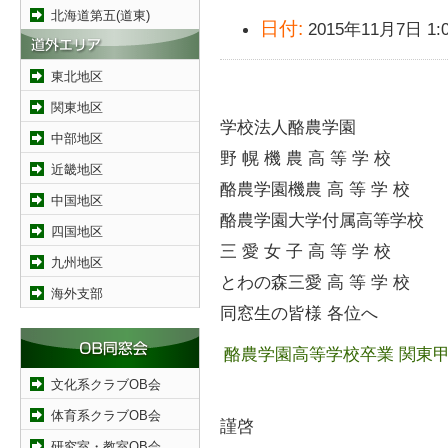
北海道第五(道東)
日付:
2015年11月7日 1:
東北地区
関東地区
学校法人酪農学園
中部地区
野 幌 機 農 高 等 学 校
近畿地区
酪農学園機農 高 等 学 校
中国地区
酪農学園大学付属高等学校
四国地区
三 愛 女 子 高 等 学 校
九州地区
とわの森三愛 高 等 学 校
海外支部
同窓生の皆様 各位へ
酪農学園高等学校卒業 関東
文化系クラブOB会
体育系クラブOB会
謹啓
研究室・教室OB会