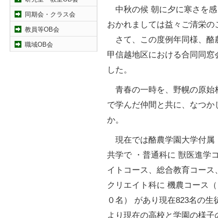
中秋の候 朝に夕に寒さを感
同期会・クラス会
おかれましては益々ご清栄の
教員等OB会
さて、この度例年同様、酪
職域OB会
甲信越地区における合同同窓
した。
青春の一時を、野幌の原始
で学んだ仲間と共に、なつか
か。
現在では酪農学園大学付属「
共学で ・普通科に 獣医進学
イトコース、総合教育コース
クリエイト科に 機農コース
０名） があり現在823名の
より現在の高校と学園の様子