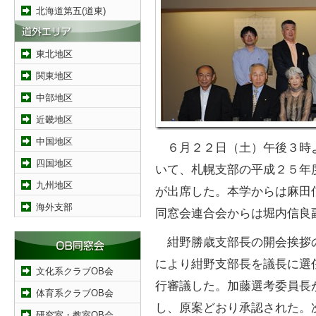
北海道第五(道東)
東北地区
関東地区
中部地区
近畿地区
中国地区
６月２２日（土）午後３時
四国地区
いて、札幌支部の平成２５年
九州地区
が出席した。本学からは麻田
海外支部
同窓会連合会からは堀内信良
紺野勝歳支部長の開会挨拶
により紺野支部長を議長に選
文化系クラブOB会
行審議した。加藤選考委員長
体育系クラブOB会
し、原案どおり承認された。
研究室・教室OB会