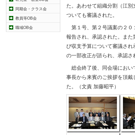
た。あわせて組織分割（江別
同期会・クラス会
ついても審議された。
教員等OB会
第１号、第２号議案の２０
職域OB会
報告され、承認された。また
び収支予算について審議され
の一部改正が諮られ、承認さ
総会終了後、同会場におい
事長から来賓のご挨拶を頂戴
た。（文責 加藤昭平）