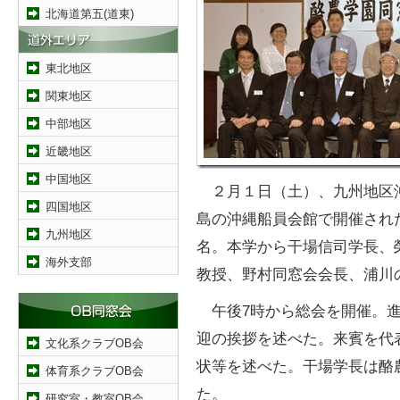
北海道第五(道東)
東北地区
関東地区
中部地区
近畿地区
中国地区
２月１日（土）、九州地区
四国地区
島の沖縄船員会館で開催され
九州地区
名。本学から干場信司学長、
海外支部
教授、野村同窓会会長、浦川
午後7時から総会を開催。進
迎の挨拶を述べた。来賓を代
文化系クラブOB会
状等を述べた。干場学長は酪
体育系クラブOB会
た。
研究室・教室OB会