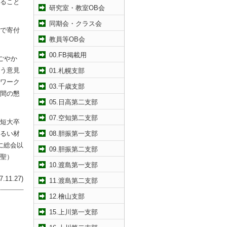
ること
研究室・教室OB会
同期会・クラス会
で寄付
教員等OB会
00.FB掲載用
ごやか
う意見
01.札幌支部
ワーク
03.千歳支部
間の懇
05.日高第二支部
07.空知第二支部
短大卒
るい材
08.胆振第一支部
に総会以
09.胆振第二支部
聖）
10.渡島第一支部
11.27)
11.渡島第二支部
12.檜山支部
15.上川第一支部