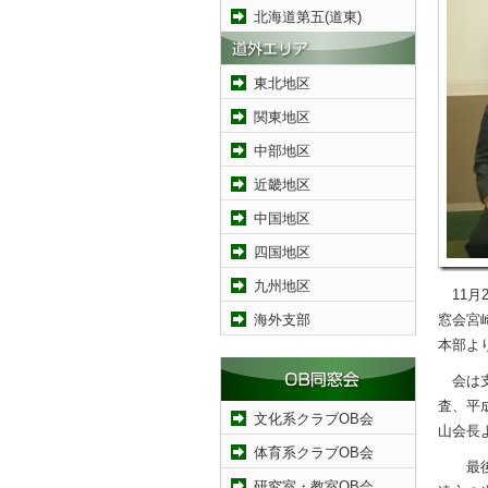
北海道第五(道東)
東北地区
関東地区
中部地区
近畿地区
中国地区
四国地区
九州地区
11月
海外支部
窓会宮
本部よ
会は支
査、平
文化系クラブOB会
山会長
体育系クラブOB会
最後に
研究室・教室OB会