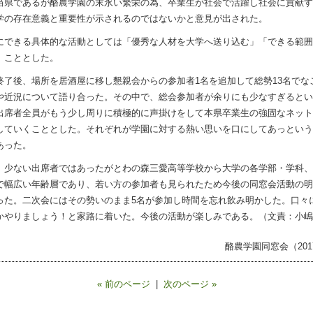
当県であるが酪農学園の末永い繁栄の為、卒業生が社会で活躍し社会に貢献す
学の存在意義と重要性が示されるのではないかと意見が出された。
できる具体的な活動としては「優秀な人材を大学へ送り込む」「できる範囲
」こととした。
了後、場所を居酒屋に移し懇親会からの参加者1名を追加して総勢13名でな
や近況について語り合った。その中で、総会参加者が余りにも少なすぎるとい
出席者全員がもう少し周りに積極的に声掛けをして本県卒業生の強固なネット
していくこととした。それぞれが学園に対する熱い思いを口にしてあっという
あった。
少ない出席者ではあったがとわの森三愛高等学校から大学の各学部・学科、
で幅広い年齢層であり、若い方の参加者も見られたため今後の同窓会活動の明
った。二次会にはその勢いのまま5名が参加し時間を忘れ飲み明かした。口々
かやりましょう！と家路に着いた。今後の活動が楽しみである。（文責：小嶋
酪農学園同窓会（2017.
« 前のページ
|
次のページ »