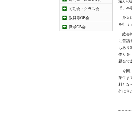
遠方の
で、本
同期会・クラス会
身近に
教員等OB会
を行う
職域OB会
総会終
に昔話
もあり
作りを
親会で
今回、
業生ま
料とな
外に何