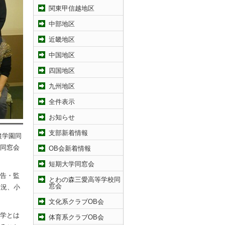
関東甲信越地区
中部地区
近畿地区
中国地区
四国地区
九州地区
全件表示
お知らせ
支部新着情報
農学園同
同窓会
OB会新着情報
短期大学同窓会
告・監
とわの森三愛高等学校同
窓会
近況、小
文化系クラブOB会
学とは
体育系クラブOB会