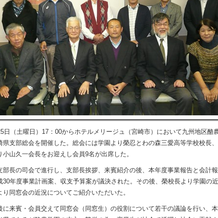
25日（土曜日）17：00からホテルメリージュ（宮崎市）において九州地区酪
崎県支部総会を開催した。総会には学園より榮忍とわの森三愛高等学校校長、
り小山久一会長をお迎えし会員9名が出席した。
部長の司会で進行し、支部長挨拶、来賓紹介の後、本年度事業報告と会計報
成30年度事業計画案、収支予算案が議決された。その後、榮校長より学園の
より同窓会の近況についてご紹介いただいた。
来賓・会員交えて同窓会（同窓生）の役割について若干の議論を行い、本