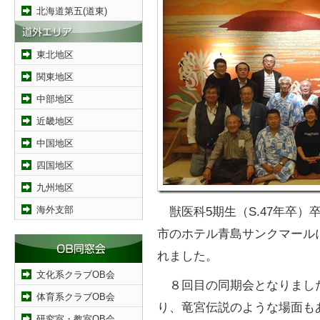
北海道第五(道東)
東北地区
関東地区
中部地区
近畿地区
中国地区
四国地区
九州地区
海外支部
獣医科5期生（S.47年卒）卒
市のホテル青島サンクマール
れました。
文化系クラブOB会
８回目の同期会となりまし
体育系クラブOB会
り、竜宮伝説のような場面も
研究室・教室OB会