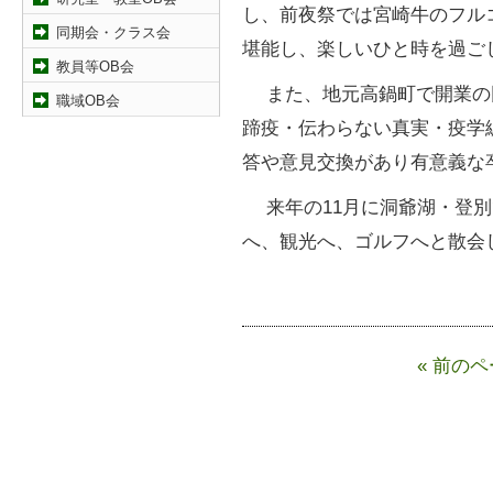
し、前夜祭では宮崎牛のフル
同期会・クラス会
堪能し、楽しいひと時を過ご
教員等OB会
また、地元高鍋町で開業の同
職域OB会
蹄疫・伝わらない真実・疫学
答や意見交換があり有意義な
来年の11月に洞爺湖・登別
へ、観光へ、ゴルフへと散会
« 前の